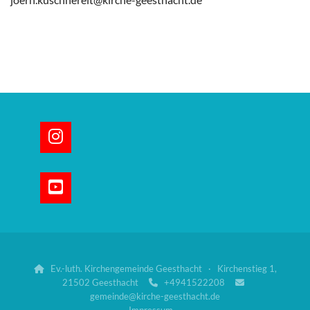
Ev.-luth. Kirchengemeinde Geesthacht · Kirchenstieg 1,

21502 Geesthacht
+4941522208


gemeinde@kirche-geesthacht.de