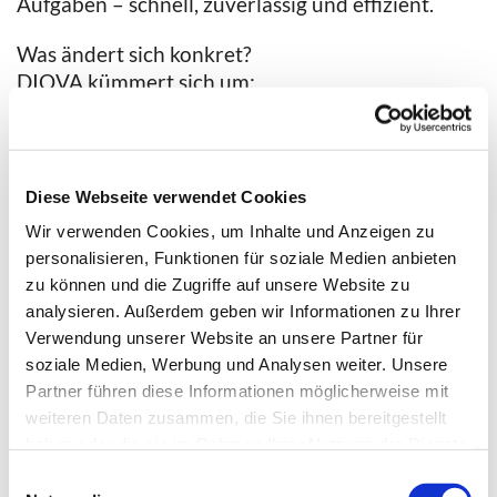
Aufgaben – schnell, zuverlässig und effizient.
Was ändert sich konkret?
DIOVA kümmert sich um:
den Post- und E-Mailverkehr,
- telefonische Anfragen,
- das Bearbeiten von Rechnungen,
Diese Webseite verwendet Cookies
- und die Vorbereitung von Amtshandlungen.Das
Wir verwenden Cookies, um Inhalte und Anzeigen zu
bedeutet für Sie: bessere Erreichbarkeit und
personalisieren, Funktionen für soziale Medien anbieten
reibungslosere Abläufe!
zu können und die Zugriffe auf unsere Website zu
analysieren. Außerdem geben wir Informationen zu Ihrer
Verwendung unserer Website an unsere Partner für
Das erfahrene DIOVA-Team ist montags bis
soziale Medien, Werbung und Analysen weiter. Unsere
freitags von 9:00 bis 15:00 Uhr für Sie da.
Partner führen diese Informationen möglicherweise mit
weiteren Daten zusammen, die Sie ihnen bereitgestellt
haben oder die sie im Rahmen Ihrer Nutzung der Dienste
gesammelt haben.
E