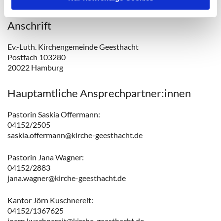
bei Ihnen)
Anschrift
Ev.-Luth. Kirchengemeinde Geesthacht
Postfach 103280
20022 Hamburg
Hauptamtliche Ansprechpartner:innen
Pastorin Saskia Offermann:
04152/2505
saskia.offermann@kirche-geesthacht.de
Pastorin Jana Wagner:
04152/2883
jana.wagner@kirche-geesthacht.de
Kantor Jörn Kuschnereit:
04152/1367625
joern.kuschnereit@kirche-geesthacht.de