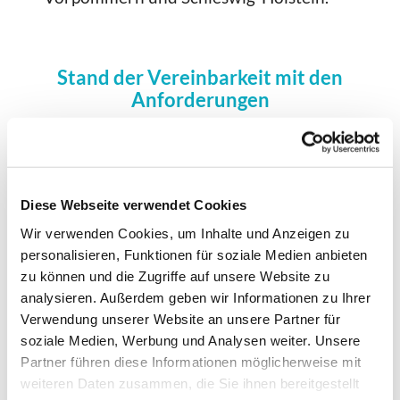
Stand der Vereinbarkeit mit den
Anforderungen
Die Webseite (www.kirche-
geesthacht.de) ist noch nicht mit den
Vorgaben des HmbBGG und HmbBITVO
vereinbar (Stand: 28. April 2025).
Diese Webseite verwendet Cookies
Wir verwenden Cookies, um Inhalte und Anzeigen zu
personalisieren, Funktionen für soziale Medien anbieten
Nicht barrierefreie Inhalte auf der
zu können und die Zugriffe auf unsere Website zu
Webseite
analysieren. Außerdem geben wir Informationen zu Ihrer
Verwendung unserer Website an unsere Partner für
soziale Medien, Werbung und Analysen weiter. Unsere
Unvereinbarkeit mit dem HmbBGG und
Partner führen diese Informationen möglicherweise mit
HmbBITVO:
weiteren Daten zusammen, die Sie ihnen bereitgestellt