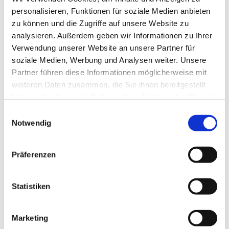
personalisieren, Funktionen für soziale Medien anbieten
zu können und die Zugriffe auf unsere Website zu
analysieren. Außerdem geben wir Informationen zu Ihrer
Verwendung unserer Website an unsere Partner für
soziale Medien, Werbung und Analysen weiter. Unsere
Partner führen diese Informationen möglicherweise mit
weiteren Daten zusammen, die Sie ihnen bereitgestellt
haben oder die sie im Rahmen Ihrer Nutzung der Dienste
gesammelt haben.
E
Notwendig
i
n
w
Präferenzen
i
l
l
Statistiken
i
g
Marketing
u