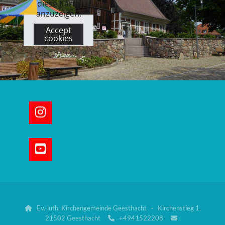
diese Karte
anzuzeigen.
Accept
cookies
Ev.-luth. Kirchengemeinde Geesthacht · Kirchenstieg 1,

21502 Geesthacht
+4941522208

