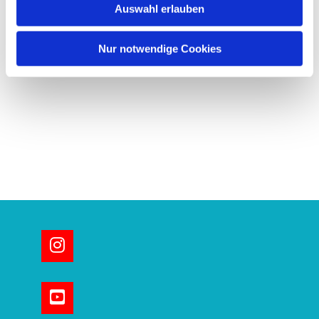
Auswahl erlauben
a
h
l
Nur notwendige Cookies