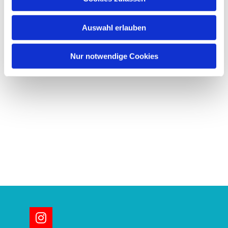
s
w
Auswahl erlauben
a
h
l
Nur notwendige Cookies