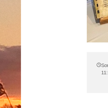
Son
11